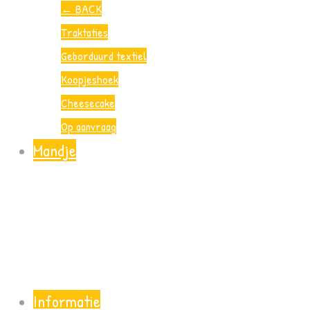
←
BACK
Traktaties
Geborduurd textiel
Koopjeshoek
Cheesecake
Op aanvraag
Mandje
Informatie