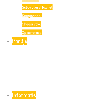
Geborduurd textiel
Koopjeshoek
Cheesecake
Op aanvraag
Mandje
Informatie