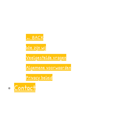
←
BACK
Wie zijn wij
Veelgestelde vragen
Algemene voorwaarden
Privacy beleid
Contact