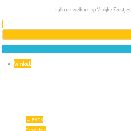
Hallo en welkom op Vrolijke Feestjes
Search
for:
No products in the cart.
Winkel
←
BACK
Traktaties