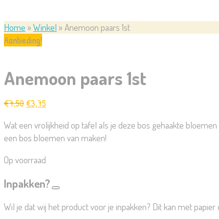
Home
»
Winkel
»
Anemoon paars 1st
Aanbieding!
Anemoon paars 1st
Oorspronkelijke
Huidige
€
7,50
€
3,75
prijs
prijs
Wat een vrolijkheid op tafel als je deze bos gehaakte bloemen 
was:
is:
een bos bloemen van maken!
€7,50.
€3,75.
Op voorraad
Inpakken?
Wil je dat wij het product voor je inpakken? Dit kan met papier 