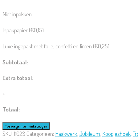
Niet inpakken
Inpakpapier
(
€
0,15
)
Luxe ingepakt met folie, confetti en linten
(
€
0,25
)
Subtotaal:
Extra totaal:
+
Totaal:
Anemoon
Toevoegen aan winkelwagen
paars
SKU:
11023
Categorieën:
Haakwerk
,
Jubileum
,
Koopjeshoek
,
T