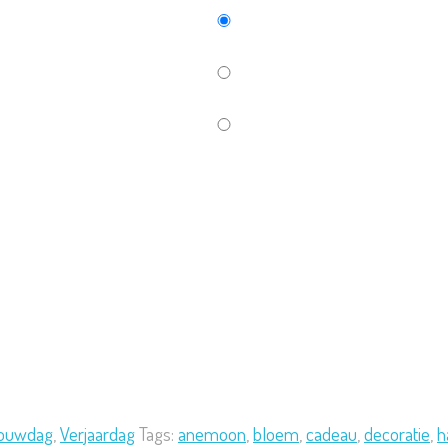
rouwdag
,
Verjaardag
Tags:
anemoon
,
bloem
,
cadeau
,
decoratie
,
h